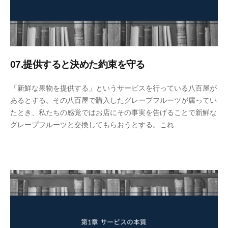
07.提供すると決めた約束を守る
2
b
「新鮮な果物を提供する」というサービスを行っている八百屋が
0
y
あるとする。その八百屋で購入したグレープフルーツが腐ってい
2
エ
たとき、私たちの感覚ではお店にその事実を告げることで新鮮な
0
ス
グレープフルーツと交換してもらおうとする。これ...
年
モ
1
ー
0
ズ
月
事
1
務
3
局
日