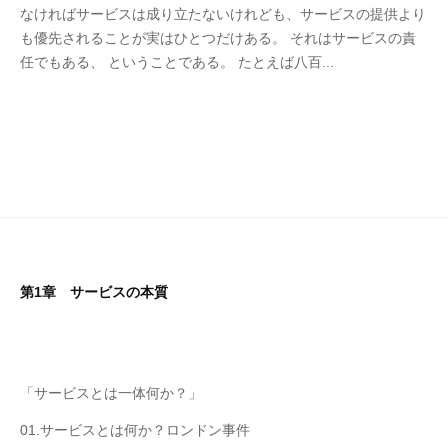
0
y
なければサービスは成り立たないけれども、サービスの提供より
2
エ
も優先されることが実はひとつだけある。 それはサービスの責
0
ス
任でもある、 ということである。 たとえば八百...
年
モ
1
ー
0
ズ
月
事
2
務
3
局
日
第1章 サービスの本質
「サービスとは一体何か？」
01.サービスとは何か？ロンドン事件