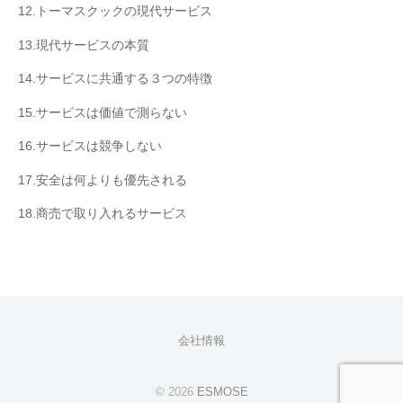
12.トーマスクックの現代サービス
13.現代サービスの本質
14.サービスに共通する３つの特徴
15.サービスは価値で測らない
16.サービスは競争しない
17.安全は何よりも優先される
18.商売で取り入れるサービス
会社情報
© 2026
ESMOSE