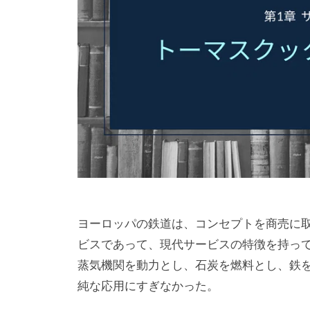
d
0
ズ
月
事
e
1
務
r
8
局
n
日
S
E
r
v
i
s
e
ヨーロッパの鉄道は、コンセプトを商売に
ビスであって、現代サービスの特徴を持っ
蒸気機関を動力とし、石炭を燃料とし、鉄
純な応用にすぎなかった。