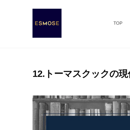
コ
S
ン
M
テ
O
TOP
ン
S
ツ
E
E
E
へ
S
S
ス
s
M
キ
e
O
12.トーマスクックの
ッ
n
S
プ
c
2
b
E
e
0
y
o
2
エ
f
0
ス
M
年
モ
O
1
ー