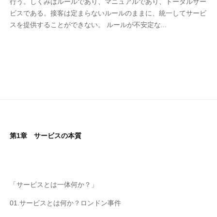
行う。しくみはルールであり、マニュアルであり、トータルサー
2
エ
ビスである。接客は定まらないルールのままに、統一してサービ
0
ス
スを提供することができない。 ルールが不安定な...
年
モ
1
ー
2
ズ
月
事
1
務
9
局
日
第1章 サービスの本質
「サービスとは一体何か？」
01.サービスとは何か？ロンドン事件