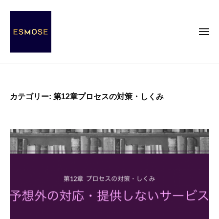
E
コ
S
ン
M
テ
メ
O
ニ
ン
S
ュ
ー
E
ツ
E
E
へ
S
S
ス
s
M
カテゴリー:
第12章プロセスの対策・しくみ
キ
e
O
ッ
n
S
c
プ
E
e
o
f
M
O
d
e