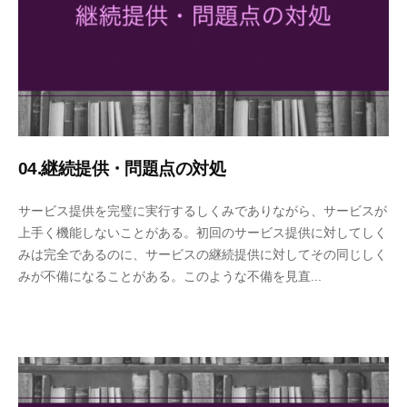
04.継続提供・問題点の対処
2
b
サービス提供を完璧に実行するしくみでありながら、サービスが
0
y
上手く機能しないことがある。初回のサービス提供に対してしく
2
エ
みは完全であるのに、サービスの継続提供に対してその同じしく
0
ス
みが不備になることがある。このような不備を見直...
年
モ
1
ー
2
ズ
月
事
2
務
2
局