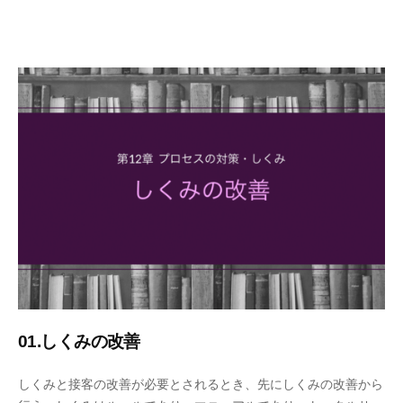
1
ー
2
ズ
月
事
2
務
0
局
日
01.しくみの改善
2
b
しくみと接客の改善が必要とされるとき、先にしくみの改善から
0
y