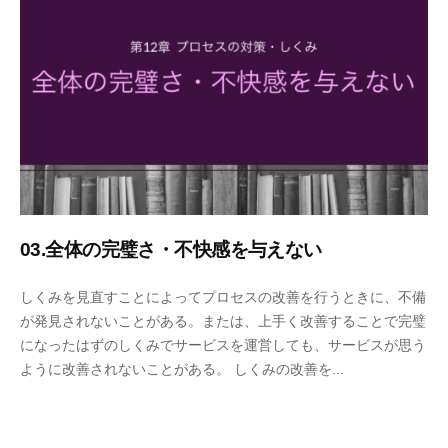
日
03.全体の完璧さ・不快感を与えない
2
b
しくみを見直すことによってプロセスの改善を行うときに、不備
0
y
が発見されないことがある。または、上手く改善することで完璧
2
エ
になったはずのしくみでサービスを運営しても、サービスが思う
0
ス
ように改善されないことがある。 しくみの改善を...
年
モ
1
ー
2
ズ