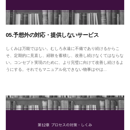
r
n
S
E
r
05.予想外の対応・提供しないサービス
v
i
2
b
しくみは万能ではない。むしろ永遠に不備であり続けるからこ
s
0
y
そ、定期的に見直し、経験を蓄積し、改善し続けなくてはならな
2
エ
e
い。コンセプト実現のために、より完璧に向けて改善し続けるよ
0
ス
うにする。それでもマニュアル化できない物事はやは...
年
モ
1
ー
2
ズ
月
事
2
務
3
局
日