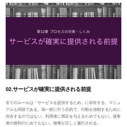
月
事
2
務
1
局
日
02.サービスが確実に提供される前提
2
b
全てのルールは「サービスを提供するため」に存在する。マニュ
0
y
アルも同様である。画一的に行う目的で、行動を強制するために
2
エ
存在するのではない。利用者に満足を与えるためでもない。接客
0
ス
者の便利のためでもない。物事が正しく履行される...
年
モ