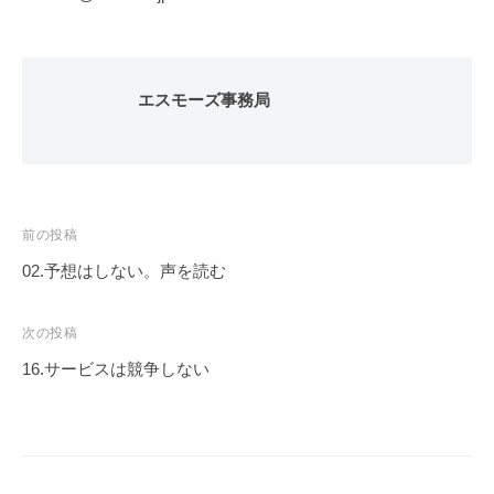
エスモーズ事務局
投
前の投稿
稿
02.予想はしない。声を読む
ナ
ビ
次の投稿
ゲ
16.サービスは競争しない
ー
シ
ョ
ン