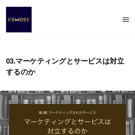
E
コ
S
ン
M
テ
メ
O
ニ
ン
S
ュ
ー
E
ツ
E
E
へ
S
S
ス
s
M
03.マーケティングとサービスは対立
キ
e
O
ッ
n
するのか
S
c
プ
E
e
2
b
o
0
y
2
エ
f
0
ス
M
年
モ
O
1
ー
d
1
ズ
e
月
事