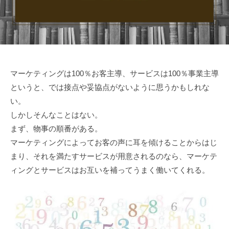
r
3
務
n
日
局
S
E
r
v
マーケティングは100％お客主導、サービスは100％事業主導
i
というと、では接点や妥協点がないように思うかもしれな
s
い。
e
しかしそんなことはない。
まず、物事の順番がある。
マーケティングによってお客の声に耳を傾けることからはじ
まり、それを満たすサービスが用意されるのなら、マーケテ
ィングとサービスはお互いを補ってうまく働いてくれる。