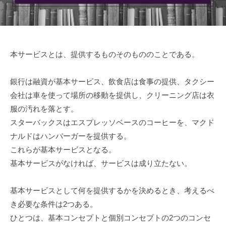
r
6
局
n
日
S
E
r
本サービスとは、提供するものそのもののことである。
v
i
銀行は融資が基本サービス、飲食店は食事の提供、タクシー
s
会社は車を使って場所の移動を提供し、クリーニング店は衣
e
服の汚れを落とす。
スターバックスはエスプレッソベースのコーヒーを、マクド
ナルドはハンバーガーを提供する。
これらが基本サービスとなる。
基本サービスがなければ、サービスは成り立たない。
基本サービスとして何を提供するかを決めるとき、考えるべ
き必要な条件は2つある。
ひとつは、基本コンセプトと個別コンセプトの2つのコンセ