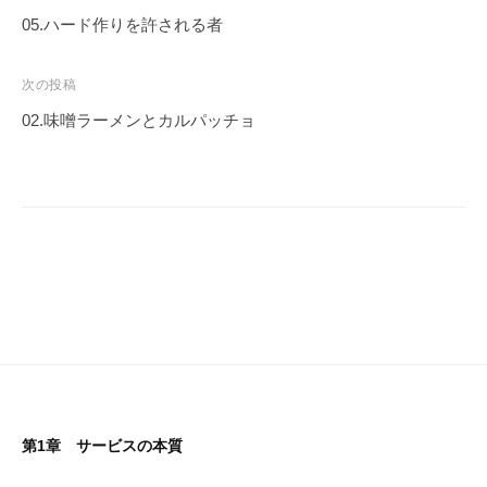
稿
05.ハード作りを許される者
ナ
ビ
次の投稿
ゲ
02.味噌ラーメンとカルパッチョ
ー
シ
ョ
ン
第1章 サービスの本質