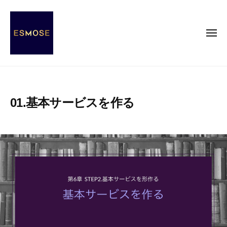
E
コ
S
ン
M
テ
メ
O
ニ
ン
S
ュ
ー
E
ツ
E
E
へ
S
S
ス
s
M
01.基本サービスを作る
キ
e
O
ッ
n
S
2
b
c
プ
E
0
y
e
2
エ
o
0
ス
f
年
モ
M
1
ー
O
1
ズ
d
月
事
e
1
務