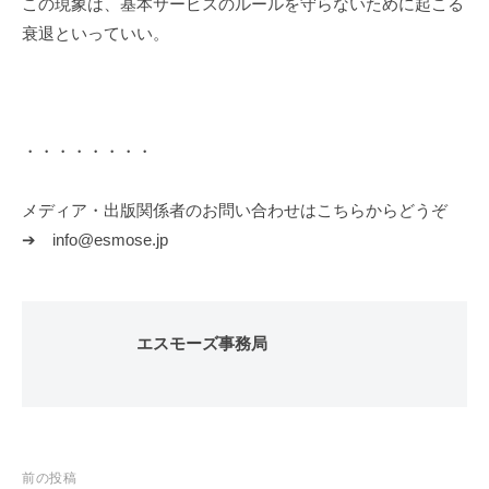
この現象は、基本サービスのルールを守らないために起こる
衰退といっていい。
・・・・・・・・
メディア・出版関係者のお問い合わせはこちらからどうぞ
➔ info@esmose.jp
エスモーズ事務局
投
前の投稿