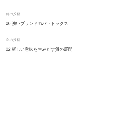
投
前の投稿
稿
06.強いブランドのパラドックス
ナ
ビ
次の投稿
ゲ
02.新しい意味を生みだす質の展開
ー
シ
ョ
ン