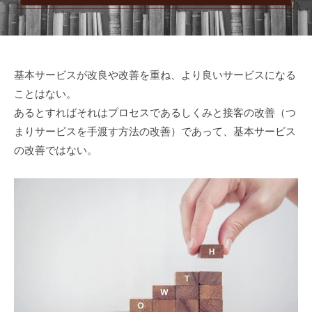
r
日
局
n
S
E
r
基本サービスが改良や改善を重ね、より良いサービスになる
v
ことはない。
i
あるとすればそれはプロセスであるしくみと接客の改善（つ
s
まりサービスを手渡す方法の改善）であって、基本サービス
e
の改善ではない。