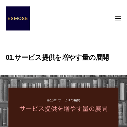
E
コ
S
ン
M
テ
メ
O
ニ
ン
S
ュ
ー
E
ツ
E
E
へ
S
S
ス
s
M
01.サービス提供を増やす量の展開
キ
e
O
ッ
n
S
2
b
c
プ
E
0
y
e
2
エ
o
0
ス
f
年
モ
M
1
ー
O
2
ズ
d
月
事
e
6
務