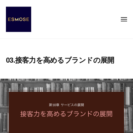
E
コ
S
ン
M
テ
メ
O
ニ
ン
S
ュ
ー
E
ツ
E
E
へ
S
S
ス
s
M
03.接客力を高めるブランドの展開
キ
e
O
ッ
n
S
2
b
c
プ
E
0
y
e
2
エ
o
0
ス
f
年
モ
M
1
ー
O
2
ズ
d
月
事
e
8
務