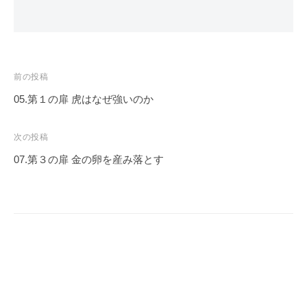
投
前の投稿
稿
05.第１の扉 虎はなぜ強いのか
ナ
ビ
次の投稿
ゲ
07.第３の扉 金の卵を産み落とす
ー
シ
ョ
ン