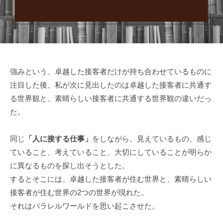
r
0
務
n
日
局
S
E
r
v
強みという、卓越した接客者だけが持ち合わせているものに
i
注目した後、私が次に見出したのは卓越した接客者に共通す
s
る世界観と、素晴らしい接客者に共通する世界観の違いだっ
e
た。
同じ
「人に接する仕事」
をしながら、見えているもの、感じ
ていること、考えていること、大切にしていることが明らか
に異なるものを探し出そうとした。
するとそこには、卓越した接客者が住む世界と、素晴らしい
接客者が住む世界の2つの世界が現れた。
それはパラレルワールドを思い起こさせた。