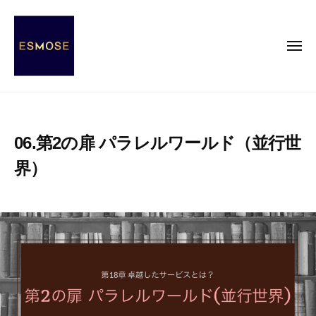
E
コ
S
ン
M
テ
メ
O
ニ
ン
S
ュ
ー
E
ツ
E
E
へ
S
S
ス
s
M
06.第2の扉 パラレルワールド（並行世
キ
e
O
ッ
n
界）
S
c
プ
E
e
2
b
o
0
y
2
エ
f
1
ス
M
年
モ
O
1
ー
d
月
ズ
e
2
事