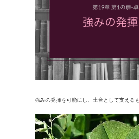
d
月
ズ
3
事
e
0
務
r
日
局
n
S
E
r
v
i
s
e
強みの発揮を可能にし、土台として支えるも