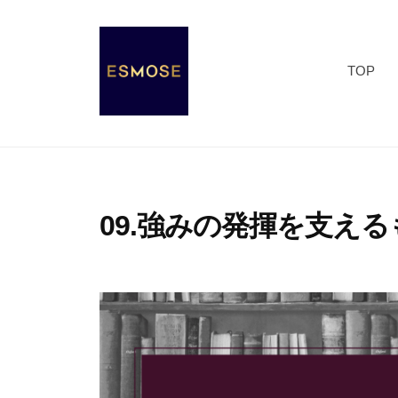
コ
S
ン
M
テ
O
TOP
ン
S
ツ
E
E
E
へ
S
S
ス
s
M
キ
e
O
09.強みの発揮を支える
ッ
n
S
プ
c
2
b
E
e
0
y
o
2
エ
f
1
ス
M
年
モ
O
1
ー