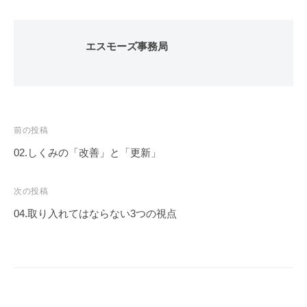
エスモーズ事務局
投
前の投稿
稿
02.しくみの「改善」と「更新」
ナ
ビ
次の投稿
ゲ
04.取り入れてはならない3つの視点
ー
シ
ョ
ン