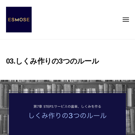
E
コ
S
ン
M
テ
メ
O
ニ
ン
S
ュ
ー
E
ツ
E
E
へ
S
S
ス
s
M
03.しくみ作りの3つのルール
キ
e
O
ッ
n
S
2
b
c
プ
E
0
y
e
2
エ
o
0
ス
f
年
モ
M
1
ー
O
1
ズ
d
月
事
e
2
務