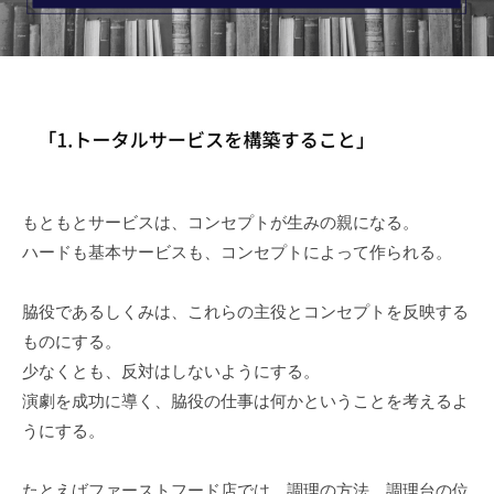
r
2
局
n
日
S
E
r
v
i
s
もともとサービスは、コンセプトが生みの親になる。
e
ハードも基本サービスも、コンセプトによって作られる。
脇役であるしくみは、これらの主役とコンセプトを反映する
ものにする。
少なくとも、反対はしないようにする。
演劇を成功に導く、脇役の仕事は何かということを考えるよ
うにする。
たとえばファーストフード店では、調理の方法、調理台の位