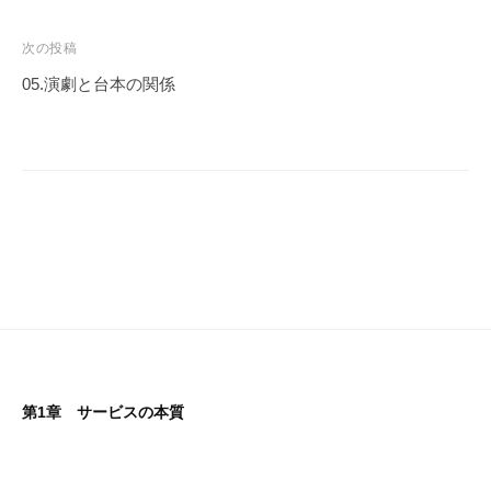
ナ
ビ
次の投稿
ゲ
05.演劇と台本の関係
ー
シ
ョ
ン
第1章 サービスの本質