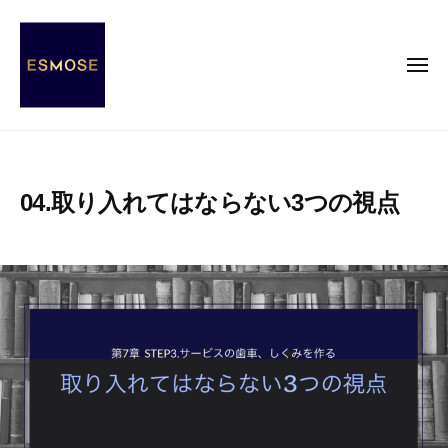
E
コ
S
ン
M
テ
メ
O
ニ
ン
S
ュ
ー
E
ツ
E
E
へ
S
S
ス
s
M
04.取り入れてはならない3つの視点
キ
e
O
ッ
n
S
2
b
c
プ
E
0
y
e
2
エ
o
0
ス
f
年
モ
M
1
ー
O
1
ズ
d
月
事
e
2
務