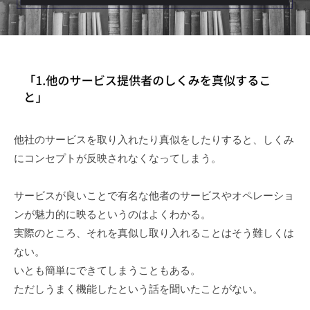
r
3
局
n
日
S
E
r
v
i
s
他社のサービスを取り入れたり真似をしたりすると、しくみ
e
にコンセプトが反映されなくなってしまう。
サービスが良いことで有名な他者のサービスやオペレーショ
ンが魅力的に映るというのはよくわかる。
実際のところ、それを真似し取り入れることはそう難しくは
ない。
いとも簡単にできてしまうこともある。
ただしうまく機能したという話を聞いたことがない。